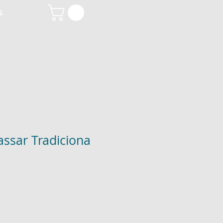
S
ssar Tradiciona
o