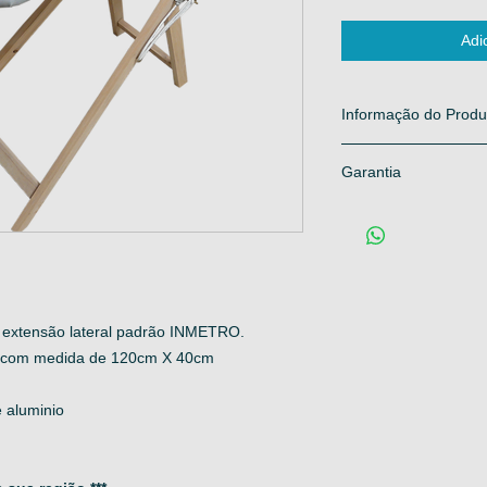
Adi
Informação do Produ
Produto em madeira tr
Garantia
Tampo (prancha) em m
Cavalete com 2mm X 
Contra defeito de fabr
Forro Metalizado térmi
Porta ferro em chapa d
Extenção lateral com
padrão INMETRO
***Solicite o calcúlo 
extensão lateral padrão INMETRO.
a com medida de 120cm X 40cm
 aluminio