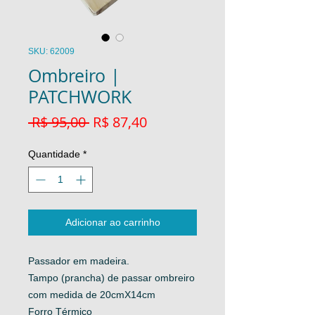
SKU: 62009
Ombreiro |
PATCHWORK
Preço
Preço
 R$ 95,00 
R$ 87,40
normal
promocional
Quantidade
*
Adicionar ao carrinho
Passador em madeira.
Tampo (prancha) de passar ombreiro
com medida de 20cmX14cm
Forro Térmico